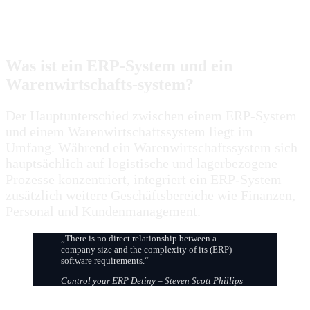
Was ist ein ERP-System und ein
Warenwirtschafts-system?
Der Hauptunterschied zwischen einem ERP-System
und einem Warenwirtschaftssystem liegt im
Umfang. Während ein Warenwirtschaftssystem sich
hauptsächlich auf logistische und lagerbezogene
Prozesse konzentriert, integriert ein ERP-System
zusätzlich weitere Geschäftsbereiche wie Finanzen,
Personal und Kundenmanagement.
„There is no direct relationship between a
company size and the complexity of its (ERP)
software requirements.“
Control your ERP Detiny – Steven Scott Phillips