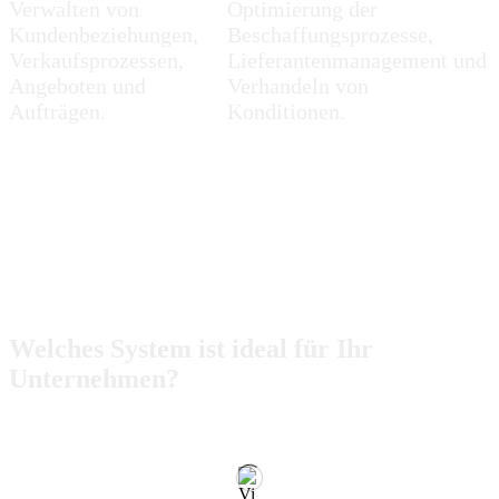
Verwalten von
Optimierung der
Kundenbeziehungen,
Beschaffungsprozesse,
Verkaufsprozessen,
Lieferantenmanagement und
Angeboten und
Verhandeln von
Aufträgen.
Konditionen.
Welches System ist ideal für Ihr
Unternehmen?