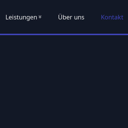
Leistungen
Über uns
Kontakt
ng
E-Commerce
E-Mar
Online Shops
Amazo
Market
E-Commerce
Konzeption
Ebay
Market
ERP &
Warenwirtschaft
Kauflan
Market
Prozessoptimierung