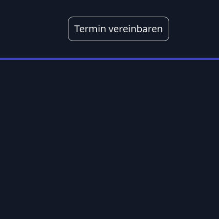
Termin vereinbaren
ketplace
Consulting
n
Digitalisierung
place
E-Commerce
Consulting
place
d
place