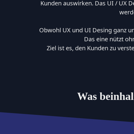
Kunden auswirken. Das UI / UX D
Support Service
werde
Obwohl UX und UI Desing ganz unte
Das eine nützt oh
Ziel ist es, den Kunden zu verst
Was beinhal