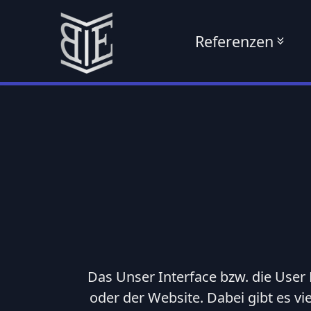
Zum
Referenzen
Inhalt
springen
Marketi
Web Services
Web Design
UI / UX Design
Content &
Grafik
Das Unser Interface bzw. die User
Wartung,
oder der Website. Dabei gibt es vi
Betreuung &