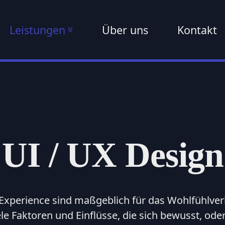
Leistungen
Über uns
Kontakt
ng
E-Commerce
E-Marketplace
Online Shops
Amazon
Marketplace
E-Commerce
UI / UX Design
Konzeption
Ebay
Marketplace
ERP &
Warenwirtschaft
Kaufland
 Experience sind maßgeblich für das Wohlfühlve
Marketplace
ele Faktoren und Einflüsse, die sich bewusst, od
Prozessoptimierung